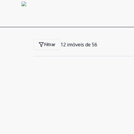
12
imóveis de
56
Filtrar
Cód:
337
Comparar