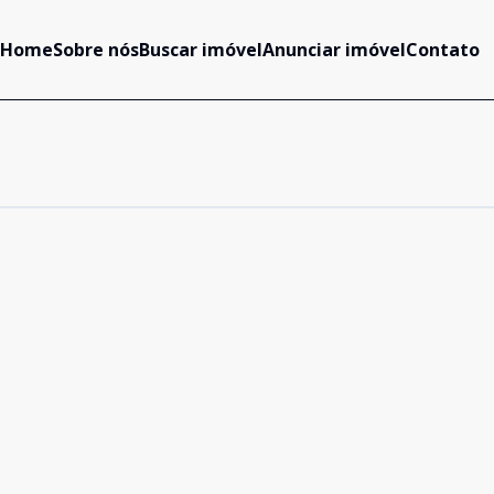
Home
Sobre nós
Buscar imóvel
Anunciar imóvel
Contato
Cód:
336
Comparar
Cód:
335
Comparar