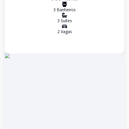
3
Banheiro
s
3
Suíte
s
2
Vaga
s